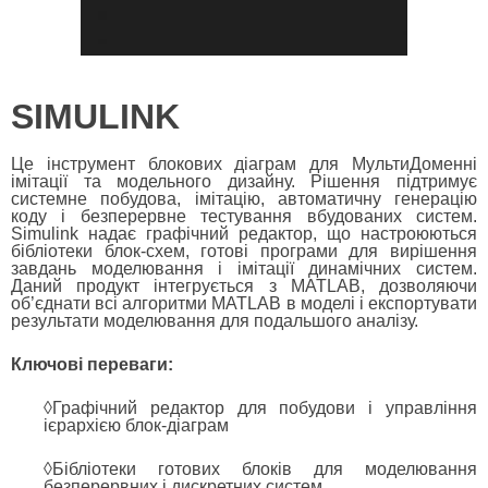
SIMULINK
Це інструмент блокових діаграм для МультиДоменні
імітації та модельного дизайну. Рішення підтримує
системне побудова, імітацію, автоматичну генерацію
коду і безперервне тестування вбудованих систем.
Simulink надає графічний редактор, що настроюються
бібліотеки блок-схем, готові програми для вирішення
завдань моделювання і імітації динамічних систем.
Даний продукт інтегрується з MATLAB, дозволяючи
об’єднати всі алгоритми MATLAB в моделі і експортувати
результати моделювання для подальшого аналізу.
Ключові переваги:
◊Графічний редактор для побудови і управління
ієрархією блок-діаграм
◊Бібліотеки готових блоків для моделювання
безперервних і дискретних систем