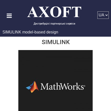
Дистрибуція і партнерські сервіси
SIMULINK model-based design
SIMULINK