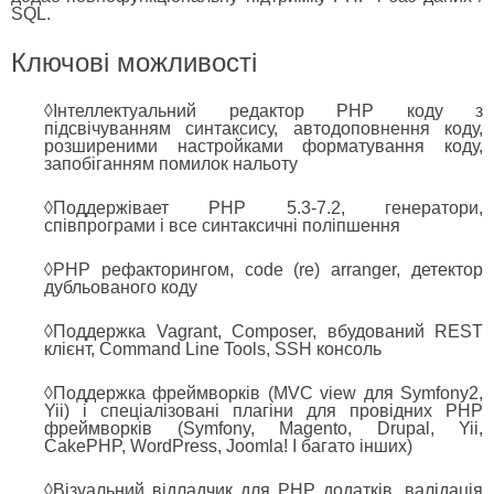
SQL.
Ключові можливості
◊Інтеллектуальний редактор PHP коду з
підсвічуванням синтаксису, автодоповнення коду,
розширеними настройками форматування коду,
запобіганням помилок нальоту
◊Поддержівает PHP 5.3-7.2, генератори,
співпрограми і все синтаксичні поліпшення
◊PHP рефакторингом, code (re) arranger, детектор
дубльованого коду
◊Поддержка Vagrant, Composer, вбудований REST
клієнт, Command Line Tools, SSH консоль
◊Поддержка фреймворків (MVC view для Symfony2,
Yii) і спеціалізовані плагіни для провідних PHP
фреймворків (Symfony, Magento, Drupal, Yii,
CakePHP, WordPress, Joomla! І багато інших)
◊Візуальний відладчик для PHP додатків, валідація