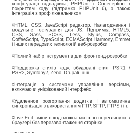
конфігурації відладчика, PHPUnit і Codeception з
покриттям коду (підтримка PHPUnit 6), а також
інтеграція з профілювальником
◊HTML, CSS, JavaScript редактор. Налагодження і
модульне тестування для JS. Підтримка HTML5,
CSS, Sass, SCSS, Less, Stylus, Compass,
CoffeeScript, TypeScript, ECMAScript Harmony, Emmet
і інших передових технологій веб-розробки
◊Полний набір інструментів для фронтенд-розробки
◊Поддержка стилів коду, вбудовані стилі PSR1 /
PSR2, Symfony2, Zend, Drupalі інші
◊Інтеграція з системами управління версіями,
включаючи уніфікований інтерфейс
◊Удаленное розгортання додатків і автоматична
синхронізація з використанням FTP, SFTP, FTPS і ін.
◊Live Edit: зміни в коді можна миттєво переглянути в
браузері без перезавантаження сторінки.