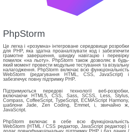
PhpStorm
Це легка і «розумна» інтегроване середовище розробки
для PHP, яка здатна проаналізувати код і забезпечити
грамотне завершення, швидку навігацію і перевірку
помилок «на льоту». PhpStorm також дозволяє в будь-
який момент провести модульне тестування та візуальну
налагодження. PhpStorm включає всю функціональність
WebStorm (редагування HTML, CSS, JavaScript) і
забезпечує повну підтримку PHP.
Підтримуються передові технології веб-розробки,
включаючи HTML5, CSS, Sass, SCSS, Less, Stylus,
Compass, CoffeeScript, TypeScript, ECMAScript Harmony,
шаблони Jade, Zen Coding, Emmet, і, звичайно ж,
JavaScript.
PhpStorm включає в себе всю функціональність
WebStorm (HTML / CSS редактор, JavaScript редактор) і
додає повнофункціональну підтримку PHP і баз даних /