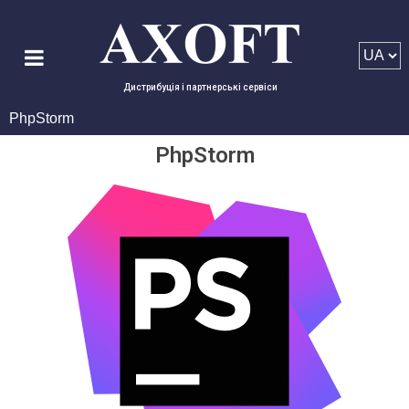
Дистрибуція і партнерські сервіси
PhpStorm
PhpStorm